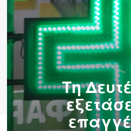
Τη Δευτ
εξετάσ
επαγγέ