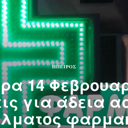
ΉΠΕΙΡΟΣ
έρα 14 Φεβρουαρ
εις για άδεια α
λματος φαρμα