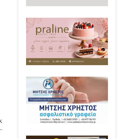
,
ς
..