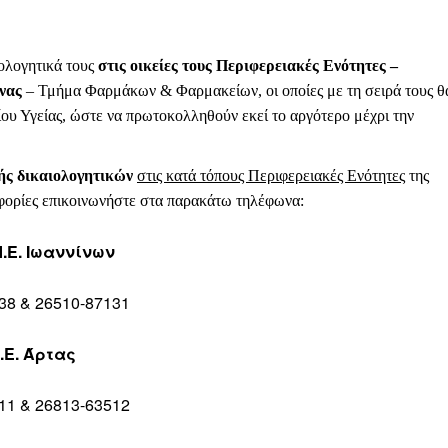
ιολογητικά τους
στις οικείες τους Περιφερειακές Ενότητες –
νας
– Τμήμα Φαρμάκων & Φαρμακείων, οι οποίες με τη σειρά τους θ
υ Υγείας, ώστε να πρωτοκολληθούν εκεί το αργότερο μέχρι την
ής δικαιολογητικών
στις κατά τόπους Περιφερειακές Ενότητες
της
φορίες επικοινωνήστε στα παρακάτω τηλέφωνα:
Π.Ε. Ιωαννίνων
8 & 26510-87131
.Ε. Άρτας
1 & 26813-63512