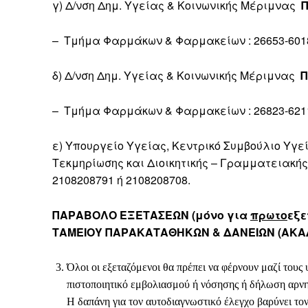
γ) Δ/νση Δημ. Υγείας & Κοινωνικής Μέριμνας
Π
– Τμήμα Φαρμάκων & Φαρμακείων : 26653-6018
δ) Δ/νση Δημ. Υγείας & Κοινωνικής Μέριμνας
Π
– Τμήμα Φαρμάκων & Φαρμακείων : 26823-6211
ε) Υπουργείο Υγείας, Κεντρικό Συμβούλιο Υγεί
Τεκμηρίωσης και Διοικητικής – Γραμματειακή
2108208791 ή 2108208708.
ΠΑΡΑΒΟΛΟ ΕΞΕΤΑΣΕΩΝ (μόνο για
πρωτο
εξε
ΤΑΜΕΙΟΥ ΠΑΡΑΚΑΤΑΘΗΚΩΝ & ΔΑΝΕΙΩΝ (ΑΚΑΔ
Όλοι οι εξεταζόμενοι θα πρέπει να φέρνουν μαζί τους
πιστοποιητικό εμβολιασμού ή νόσησης ή δήλωση αρνητ
Η δαπάνη για τον αυτοδιαγνωστικό έλεγχο βαρύνει τον