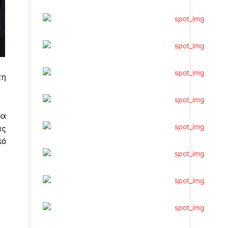
τη
θα
ας
κό