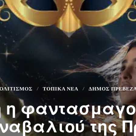
ΟΛΙΤΙΣΜΌΣ
ΤΟΠΙΚΆ ΝΈΑ
ΔΉΜΟΣ ΠΡΈΒΕΖ
ή η φαντασμαγο
ναβαλιού της 