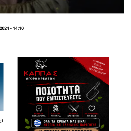
024 - 14:10
εί