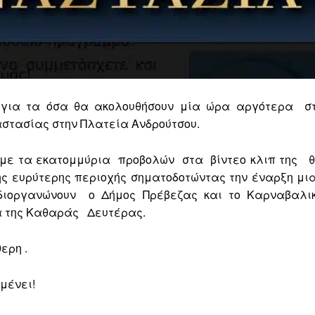
” για τα όσα θα ακολουθήσουν μία ώρα αργότερα
σ
στασίας στην Πλατεία Ανδρούτσου.
με τα εκατομμύρια
προβολών
στα
βίντεο κλιπ της
της ευρύτερης περιοχής σηματοδοτώντας την έναρξη μι
 διοργανώνουν
ο Δήμος Πρέβεζας και το Καρναβαλι
α της Καθαράς
Δευτέρας.
ερη .
μένει!