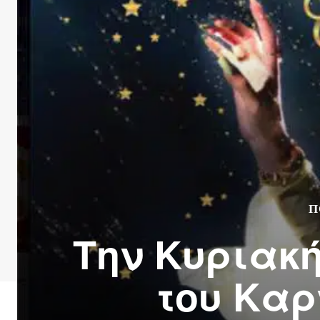
Π
Την Κυριακ
του Καρ