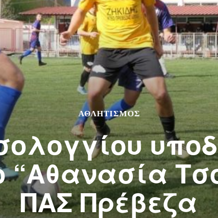
ΑΘΛΗΤΙΣΜΌΣ
σολογγίου υποδ
ο “Αθανασία Τσ
ΠΑΣ Πρέβεζα