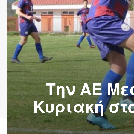
Την ΑΕ Με
Κυριακή στ