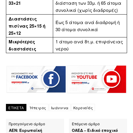
33×21
διάσταση των 33μ. ή 65 άτομα
συνολικά (χωρίς διαδρομές)
Διαστάσεις
Έως 5 άτομα ανά διαδρομή ή
πισίνας 25×15 ή
30 άτομα συνολικά
25×12
Μικρότερες
1 άτομο ανά 8τ.μ. επιφάνειας
διαστάσεις
νερού
ΕΤΙΚΕΤΑ
'Ηπειρος
Ιωάννινα
Κορονοϊός
Προηγούμενο άρθρο
Επόμενο άρθρο
ΑΕΝ: Ευρωπαϊκή
ΟΑΕΔ – Ειδικό εποχικό