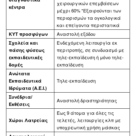
χειρουργικών επεμβάσεων
κέντρα
μέχρι 60% *Εξαιρούνται των
περιορισμών τα ογκολογικά
και επείγοντα περιστατικά
ΚΥΤ προσφύγων
Αναστολή εξόδου
Σχολεία και
Ενδεχόμενη λειτουργία εκ
πάσης φύσεως
περιτροπής, σε συνδυασμό με
εκπαιδευτικές
τηλε-εκπαίδευση ή μόνο τηλε-
δομές
εκπαίδευση
Ανώτατα
Εκπαιδευτικά
Τηλε-εκπαίδευση
Ιδρύματα (Α.Ε.Ι.)
Συνέδρια/
Αναστολή δραστηριότητας
Εκθέσεις
Έως 9 άτομα για όλες τις
Χώροι Λατρείας
τελετές, λειτουργίες κλπ με
υποχρεωτική χρήση μάσκας