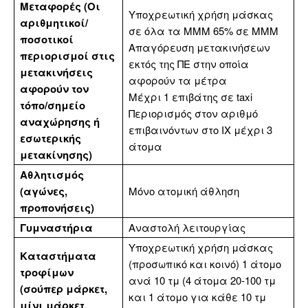
Μεταφορές (Οι
Υποχρεωτική χρήση μάσκας
αριθμητικοί/
σε όλα τα ΜΜΜ 65% σε ΜΜΜ
ποσοτικοί
Απαγόρευση μετακινήσεων
περιορισμοί στις
εκτός της ΠΕ στην οποία
μετακινήσεις
αφορούν τα μέτρα
αφορούν τον
Μέχρι 1 επιβάτης σε taxi
τόπο/σημείο
Περιορισμός στον αριθμό
αναχώρησης ή
επιβαινόντων στο ΙΧ μέχρι 3
εσωτερικής
άτομα
μετακίνησης)
Αθλητισμός
(αγώνες,
Μόνο ατομική άθληση
προπονήσεις)
Γυμναστήρια
Αναστολή λειτουργίας
Υποχρεωτική χρήση μάσκας
Καταστήματα
(προσωπικό και κοινό) 1 άτομο
τροφίμων
ανά 10 τμ (4 άτομα 20-100 τμ
(σούπερ μάρκετ,
και 1 άτομο για κάθε 10 τμ
μίνι μάρκετ,