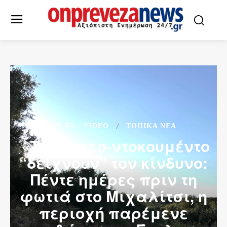
ON TV - VIDEO
ΤΟΠΙΚΆ ΝΈΑ
«Τα βίντεο-ντοκουμέντο
“δείχνουν” τον κίνδυνο:
Πέντε ημέρες πριν τη
φωτιά στο Μιχαλίτσι, η
περιοχή παρέμενε