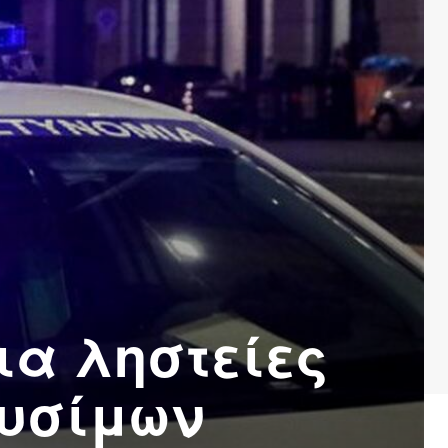
ια ληστείες
αυσίμων