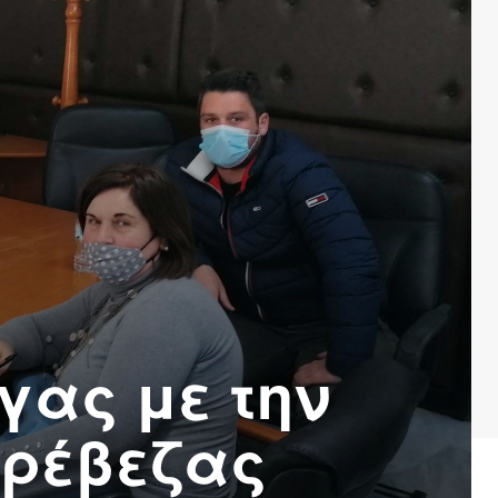
γας με την
Πρέβεζας