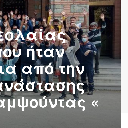
Νεολαίας
που ήταν
ια από την
πανάστασης
αμψούντας «