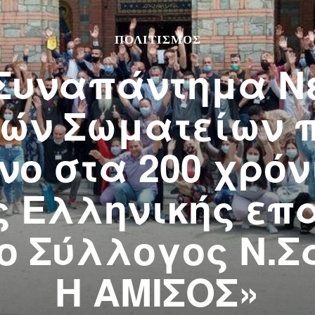
ΠΟΛΙΤΙΣΜΌΣ
 Συναπάντημα 
ών Σωματείων 
ο στα 200 χρόν
ς Ελληνικής ε
 ο Σύλλογος Ν.Σ
Η ΑΜΙΣΟΣ»