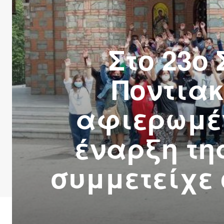
Στο 23ο
Ποντιακ
αφιερωμέν
έναρξη τη
συμμετείχε