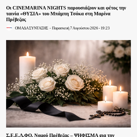
Οι CINEMARINA NIGHTS παρουσιάζουν και φέτος την
ταινία «ΘΥΣΙΑ» του Μπάμπη Τσόκα στη Μαρίνα
Πρέβεζας
ΟΜΑΔΑ ΣΥΝΤΑΞΗΣ
-
Παρασκευή 7 Αυγούστου 2026 - 19:23
Σ.Ε.Ε.Λ.ΦΟ. Νομού Πρέβεζας – ΨΗΦΙΣΜΑ gια την