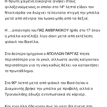
Η πρώτη χαμένη ευκαιρία ανήκει στους
ο
φιλοξενούμενους οι οποίοι στο 14
λεπτό είδαν τον
Νταλιάρδα να διώχνει τελευταία στιγμή την μπάλα
μετά από σέντρα του Ιωακειμίδη από τα δεξιά.
Η …απάντηση του ΠΑΣ ΑΜΒΡΑΚΙΚΟΥ ήρθε στο 17’ όταν
η μπάλα κατέληξε λίγο άουτ μετά από εκτέλεση
φάουλ του Βασίλα.
Στο δεύτερο ημίχρονο ο ΑΠΟΛΛΩΝ ΠΑΡΓΑΣ πίεσε
περισσότερο για το γκολ, άλλωστε αυτός καίγονταν
περισσότερο για τη νίκη καθώς θέλει να κατακτήσει
το πρωτάθλημα.
ο
Στο 90
λεπτό μετά από φάουλ του Βασιλείου ο
Διαμαντής βρήκε την μπάλα με προβολή, αλλά ο
Τρανουλίδης έδιωξε εντυπωσιακά σε κόρνερ.
Και ενώ όλα έδειχναν πως το ματς θα έμενε στο