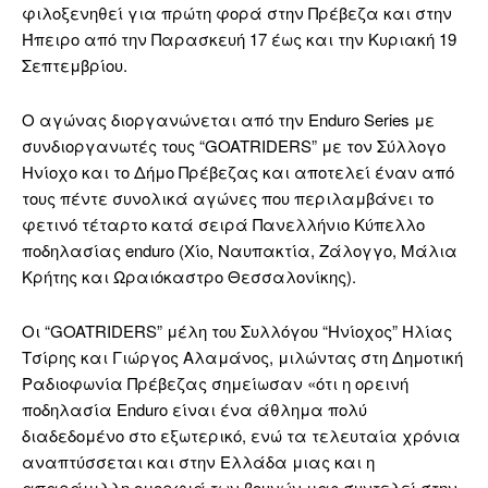
φιλοξενηθεί για πρώτη φορά στην Πρέβεζα και στην
Ήπειρο από την Παρασκευή 17 έως και την Κυριακή 19
Σεπτεμβρίου.
Ο αγώνας διοργανώνεται από την Enduro Series με
συνδιοργανωτές τους “GOATRIDERS” με τον Σύλλογο
Ηνίοχο και το Δήμο Πρέβεζας και αποτελεί έναν από
τους πέντε συνολικά αγώνες που περιλαμβάνει το
φετινό τέταρτο κατά σειρά Πανελλήνιο Κύπελλο
ποδηλασίας enduro (Χίο, Ναυπακτία, Ζάλογγο, Μάλια
Κρήτης και Ωραιόκαστρο Θεσσαλονίκης).
Οι “GOATRIDERS” μέλη του Συλλόγου “Ηνίοχος” Ηλίας
Τσίρης και Γιώργος Αλαμάνος, μιλώντας στη Δημοτική
Ραδιοφωνία Πρέβεζας σημείωσαν «ότι η ορεινή
ποδηλασία Enduro είναι ένα άθλημα πολύ
διαδεδομένο στο εξωτερικό, ενώ τα τελευταία χρόνια
αναπτύσσεται και στην Ελλάδα μιας και η
απαράμιλλη ομορφιά των βουνών μας συντελεί στην