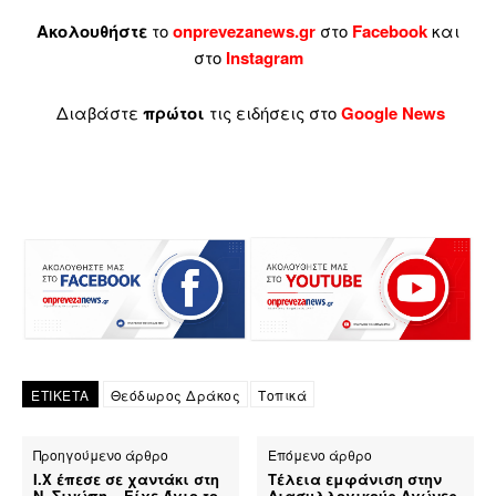
Ακολουθήστε
το
onprevezanews.gr
στο
Facebook
και
στο
Instagram
Διαβάστε
πρώτοι
τις ειδήσεις στο
Google News
ΕΤΙΚΕΤΑ
Θεόδωρος Δράκος
Τοπικά
Προηγούμενο άρθρο
Επόμενο άρθρο
Ι.Χ έπεσε σε χαντάκι στη
Τέλεια εμφάνιση στην
Ν. Σινώπη – Είχε Άγιο το
Διασυλλογικούς Αγώνες