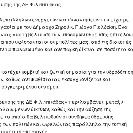
ευσης της ΔΕ Φιλιππιάδας.
λλεπάλληλων ενεργειών και συναντήσεων που είχα με
γασία με τον Δήμαρχο Ζηρού κ. Γιώργο Γιολδάση. Ένα
νωνίας για τη βελτίωση των υποδομών ύδρευσης επιτέλου
ία που υφίστανται οι συμπολίτες μας, από τις διακοπές
ν τα παλαιωμένα και ανεπαρκή δίκτυα, σε ποσότητα κα
υ κατέχει κομβική και ζωτική σημασία για την υδροδότησ
ν, καθώς αντικαθίσταται, εκσυγχρονίζεται και
 συγκεκριμένου οικισμού.
ρευσης της ΔΕ Φιλιππιάδας» περιλαμβάνει, μεταξύ
αλαιωμένων δικτύων, καθώς και την αύξηση της
ε τα οποία θα βελτιωθούν οι συνθήκες ύδρευσης,
ής των πολιτών και ωφελώντας παράλληλα την τοπική
τομέα της περιοχής.