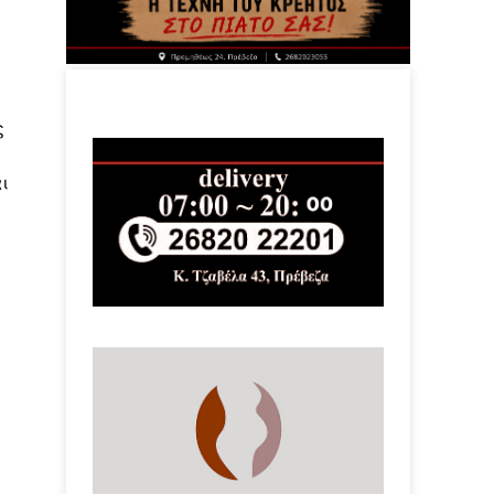
ς
ι
η