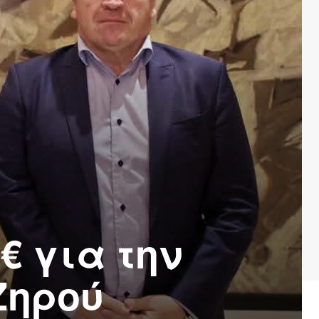
 € για την
 Ζηρού