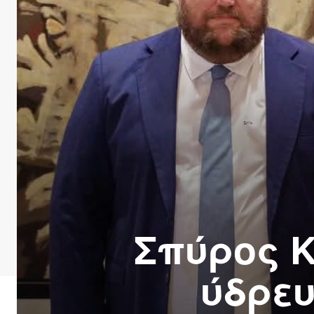
Σπύρος Κυ
ύδρευ