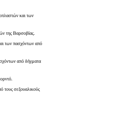
οπλαστών και των
ών της Βαρσοβίας.
αι των πασχόντων από
ασχόντων από δήγματα
ορντό.
ό τους σεξουαλικούς