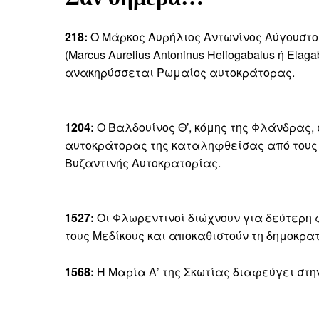
218:
Ο Μάρκος Αυρήλιος Αντωνίνος Αύγουστο
(Marcus Aurelius Antoninus Heliogabalus ή Elaga
ανακηρύσσεται Ρωμαίος αυτοκράτορας.
1204:
Ο Βαλδουίνος Θ’, κόμης της Φλάνδρας,
αυτοκράτορας της καταληφθείσας από του
Βυζαντινής Αυτοκρατορίας.
1527:
Οι Φλωρεντινοί διώχνουν για δεύτερη
τους Μεδίκους και αποκαθιστούν τη δημοκρα
1568:
Η Μαρία Α’ της Σκωτίας διαφεύγει στη