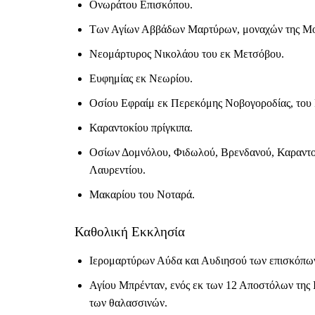
Ονωράτου Επισκόπου.
Των Αγίων Αββάδων Μαρτύρων, μοναχών της Μο
Νεομάρτυρος Νικολάου του εκ Μετσόβου.
Ευφημίας εκ Νεωρίου.
Οσίου Εφραίμ εκ Περεκόμης Νοβογοροδίας, του
Καραντοκίου πρίγκιπα.
Οσίων Δομνόλου, Φιδωλού, Βρενδανού, Καραντο
Λαυρεντίου.
Μακαρίου του Νοταρά.
Καθολική Εκκλησία
Ιερομαρτύρων Αύδα και Αυδιησού των επισκόπων 
Αγίου Μπρένταν, ενός εκ των 12 Αποστόλων της 
των θαλασσινών.