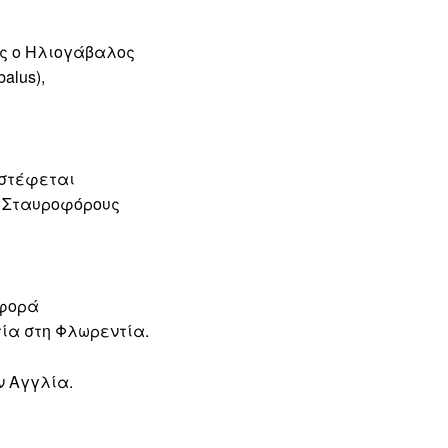
ς ο Ηλιογάβαλος
balus),
 στέφεται
ς Σταυροφόρους
 φορά
τία στη Φλωρεντία.
ν Αγγλία.