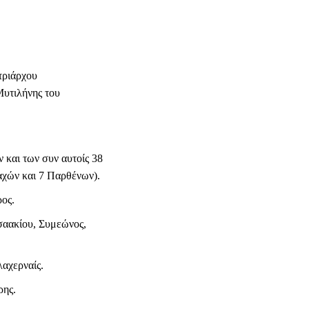
τριάρχου
υτιλήνης του
και των συν αυτοίς 38
χών και 7 Παρθένων).
ος.
σαακίου, Συμεώνος,
αχερναίς.
ρης.