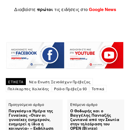
Διαβάστε
πρώτοι
τις ειδήσεις στο
Google News
ΕΤΙΚΕΤΑ
Νέα Ένωση Ξενοδόχων Πρέβεζας
Πολύκαρπος Χαλκίδης
Ράδιο Πρέβεζα 93
Τοπικά
Προηγούμενο άρθρο
Επόμενο άρθρο
Παγκόσμια Ημέρα της
Ο Θοδωρής και ο
Γυναίκας «Όταν οι
Βαγγέλης Πανταζής
γυναίκες ευημερούν,
ζωντανά από την Σκωτία
ευημερεί η ίδια η
στην τηλεόραση του
κοινωνία» – Εκδήλωση
OPEN (Βίντεο)