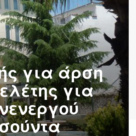
ής για άρση
ελέτης για
ανενεργού
ασούντα