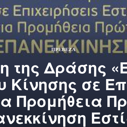
ΠΡΕΒΕΖΑ
η της Δράσης «
 Κίνησης σε Επ
ια Προμήθεια Π
ανεκκίνηση Εστ