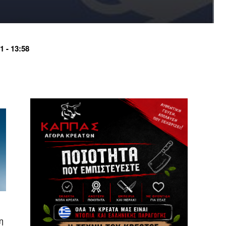
 - 13:58
η