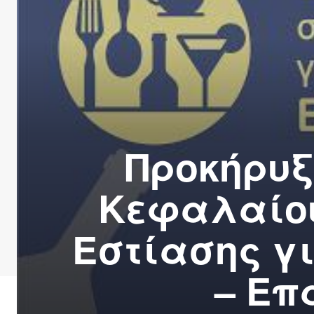
Προκήρυξ
Κεφαλαίου
Εστίασης γ
– Επ