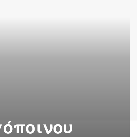
γόποινου