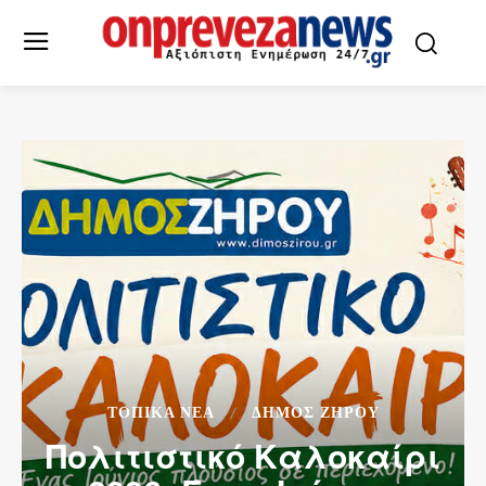
ΤΟΠΙΚΆ ΝΈΑ
ΔΉΜΟΣ ΖΗΡΟΎ
Πολιτιστικό Καλοκαίρι