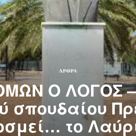
ΑΡΘΡΑ
ΟΜΩΝ Ο ΛΟΓΟΣ –
ύ σπουδαίου Π
οσμεί… το Λαύρ