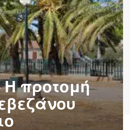
 Η προτομή
ρεβεζάνου
ιο