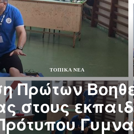
ΤΟΠΙΚΆ ΝΈΑ
η Πρώτων Βοηθε
ς στους εκπαιδ
Πρότυπου Γυμνα