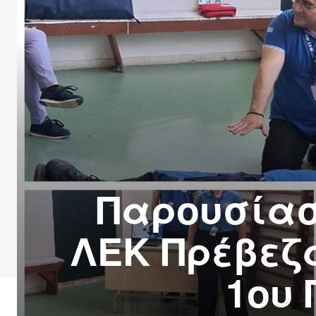
Παρουσίασ
ΛΕΚ Πρέβεζα
1ου 