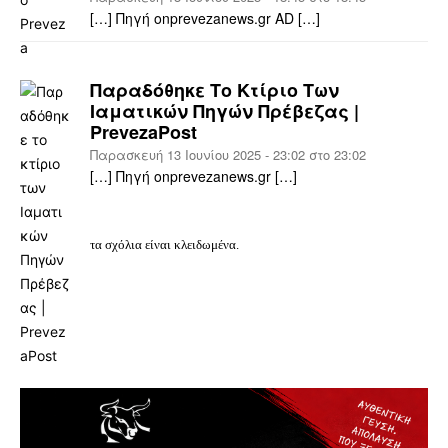
[…] Πηγή onprevezanews.gr AD […]
Παραδόθηκε Το Κτίριο Των
Ιαματικών Πηγών Πρέβεζας |
PrevezaPost
Παρασκευή 13 Ιουνίου 2025 - 23:02 στο 23:02
[…] Πηγή onprevezanews.gr […]
τα σχόλια είναι κλειδωμένα.