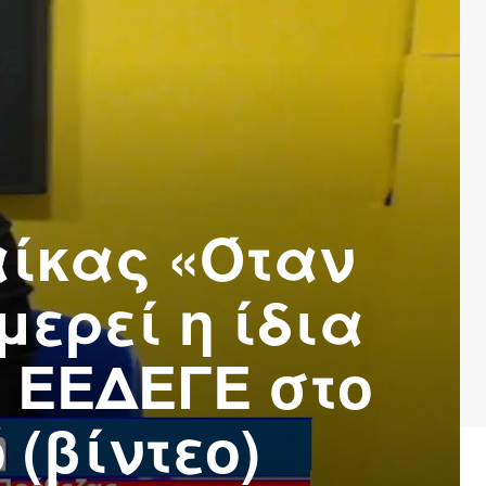
αίκας «Όταν
μερεί η ίδια
υ ΕΕΔΕΓΕ στο
(βίντεο)