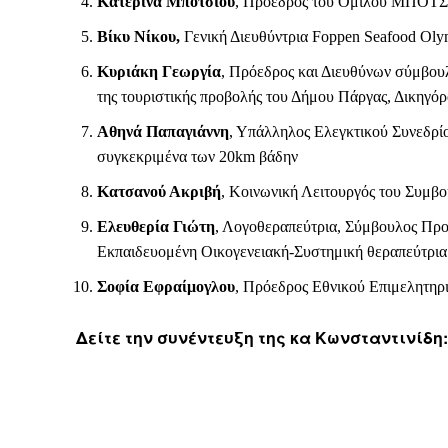
Κατερίνα Μπότσιου
, Πρόεδρος του Ομίλου ΜΠΟΤΣΙΟ
Βίκυ Νίκου,
Γενική Διευθύντρια Foppen Seafood Olymp
Κυριάκη Γεωργία
, Πρόεδρος και Διευθύνων σύμβου
της τουριστικής προβολής του Δήμου Πάργας, Δικηγό
Αθηνά Παπαγιάννη
, Υπάλληλος Ελεγκτικού Συνεδρίο
συγκεκριμένα των 20km βάδην
Κατσανού Ακριβή
, Κοινωνική Λειτουργός του Συμβ
Ελευθερία Γιώτη
, Λογοθεραπεύτρια, Σύμβουλος Προ
Εκπαιδευομένη Οικογενειακή-Συστημική θεραπεύτρια
Σοφία Εφραίμογλου
, Πρόεδρος Εθνικού Επιμελητηρ
Δείτε την συνέντευξη της κα Κωνσταντινίδη: