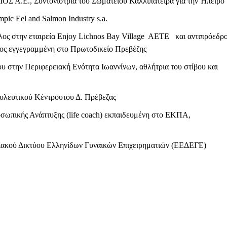
Σ Α.Ε., Συντονίστρια του Σωματείου Καλλιπάτειρα για την Ήπειρο
ic Eel and Salmon Industry s.a.
λος στην εταιρεία Enjoy Lichnos Bay Village AETE και αντιπρόεδρ
ρος εγγεγραμμένη στο Πρωτοδικείο Πρεβέζης
υ στην Περιφερειακή Ενότητα Ιωαννίνων, αθλήτρια του στίβου και
ουλευτικού Κέντρουτου Δ. Πρέβεζας
σωπικής Ανάπτυξης (life coach) εκπαιδευμένη στο ΕΚΠΑ,
ιακού Δικτύου Ελληνίδων Γυναικών Επιχειρηματιών (ΕΕΔΕΓΕ)