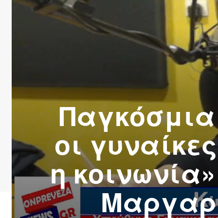
Παγκόσμια 
οι γυναίκες
η κοινωνία»
Μαργαρώ