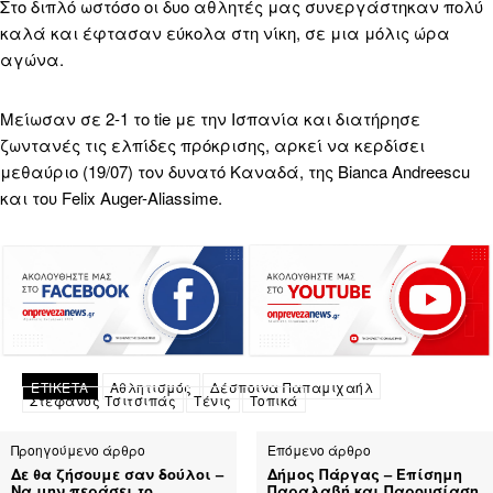
Στο διπλό ωστόσο οι δυο αθλητές μας συνεργάστηκαν πολύ
καλά και έφτασαν εύκολα στη νίκη, σε μια μόλις ώρα
αγώνα.
Μείωσαν σε 2-1 το tie με την Ισπανία και διατήρησε
ζωντανές τις ελπίδες πρόκρισης, αρκεί να κερδίσει
μεθαύριο (19/07) τον δυνατό Καναδά, της Bianca Andreescu
και του Felix Auger-Aliassime.
ΕΤΙΚΕΤΑ
Αθλητισμός
Δέσποινα Παπαμιχαήλ
Στέφανος Τσιτσιπάς
Τένις
Τοπικά
Προηγούμενο άρθρο
Επόμενο άρθρο
Δε θα ζήσουμε σαν δούλοι –
Δήμος Πάργας – Επίσημη
Να μην περάσει το
Παραλαβή και Παρουσίαση