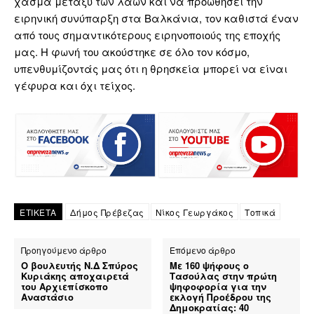
χάσμα μεταξύ των λαών και να προωθήσει την
ειρηνική συνύπαρξη στα Βαλκάνια, τον καθιστά έναν
από τους σημαντικότερους ειρηνοποιούς της εποχής
μας. Η φωνή του ακούστηκε σε όλο τον κόσμο,
υπενθυμίζοντάς μας ότι η θρησκεία μπορεί να είναι
γέφυρα και όχι τείχος.
ΕΤΙΚΕΤΑ
Δήμος Πρέβεζας
Νίκος Γεωργάκος
Τοπικά
Προηγούμενο άρθρο
Επόμενο άρθρο
Ο βουλευτής Ν.Δ Σπύρος
Με 160 ψήφους ο
Κυριάκης αποχαιρετά
Τασούλας στην πρώτη
του Αρχιεπίσκοπο
ψηφοφορία για την
Αναστάσιο
εκλογή Προέδρου της
Δημοκρατίας: 40