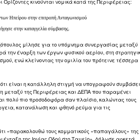
οι Ορίζοντες κινούνται νομικά κατά της Περιφέρειας:
ντων Ηπείρου στην επιτροπή Ανταγωνισμού
ήγησε στην καταγγελία σύμβασης.
ζόπουλος μίλησε για το υπόμνημα συνεργασίας μεταξύ
ρά την έναρξη των έργων φυσικού αερίου, στη στρατηγι
σμού, ενώ κλείνοντας την ομιλία του πρότεινε τέσσερα
 ότι είναι η κατάλληλη στιγμή να υπογραφούν συμβάσε
ση μεταξύ της Περιφέρειας και ΔΕΠΑ που παραμένει
αι πολύ πιο προσοδοφόρα σαν πλαίσιο, καλώντας τους
ργεια, κατανάλωση και φθηνό ρεύμα για τις
ότι «παρακολουθώ τους κομματικούς «παπαγάλους» της
 ένταξη της Ιονίας Οδού στο Ταμείο». Δήλωσε αρκετά