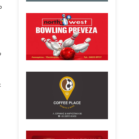
ο
υ
ε