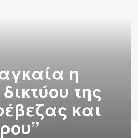
ναγκαία η
δικτύου της
ρέβεζας και
ίρου”