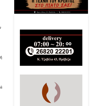
ν
σή
κά