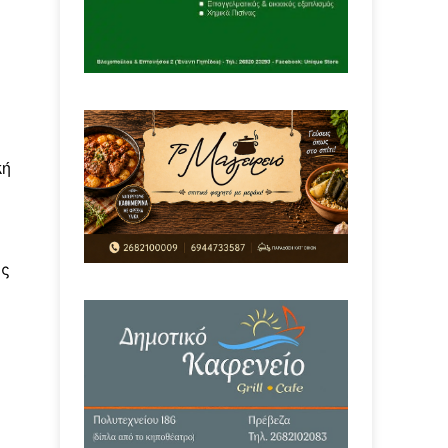
κή
ις