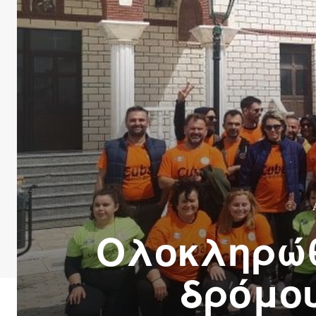
Ολοκληρώθ
δρόμου