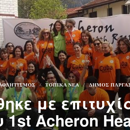
ΑΘΛΗΤΙΣΜΌΣ
ΤΟΠΙΚΆ ΝΈΑ
ΔΉΜΟΣ ΠΆΡΓΑ
ηκε με επιτυχί
 1st Acheron Hea