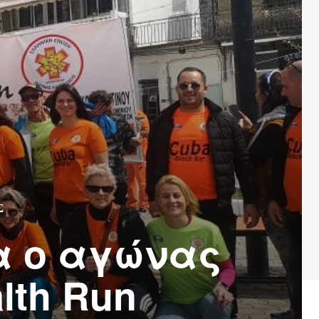
Σ
α ο αγώνας
lth Run