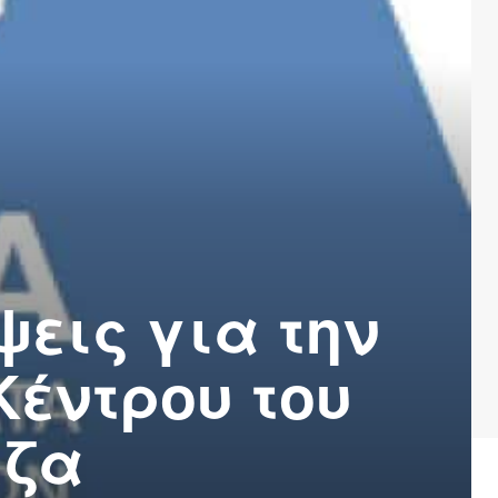
εις για την
έντρου του
εζα