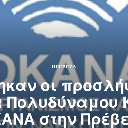
ΠΡΕΒΕΖΑ
καν οι προσλήψ
α Πολυδύναμου Κ
ΑΝΑ στην Πρέβ