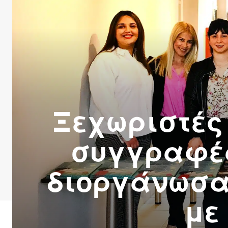
Ξεχωριστές
συγγραφέ
διοργάνωσα
με