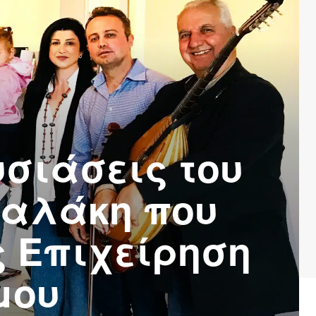
σιάσεις του
αλάκη που
 Επιχείρηση
μου