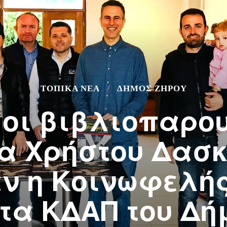
ΤΟΠΙΚΆ ΝΈΑ
ΔΉΜΟΣ ΖΗΡΟΎ
 οι βιβλιοπαρου
α Χρήστου Δασκ
ν η Κοινωφελής
 τα ΚΔΑΠ του Δή