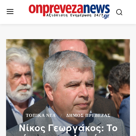
ΤΟΠΙΚΆ ΝΈΑ
ΔΉΜΟΣ ΠΡΈΒΕΖΑΣ
Νίκος Γεωργάκος: Το