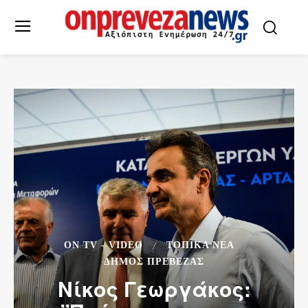
ON TV - VIDEO
ΤΟΠΙΚΆ ΝΈΑ
ΔΉΜΟΣ ΠΡΈΒΕΖΑΣ
Νίκος Γεωργάκος: