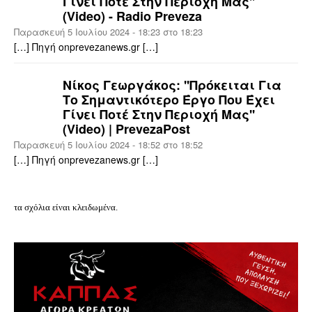
Γίνει Ποτέ Στην Περιοχή Μας''
(video) - Radio Preveza
Παρασκευή 5 Ιουλίου 2024 - 18:23 στο 18:23
[…] Πηγή onprevezanews.gr […]
Νίκος Γεωργάκος: ''Πρόκειται Για
Το Σημαντικότερο Έργο Που Έχει
Γίνει Ποτέ Στην Περιοχή Μας''
(video) | PrevezaPost
Παρασκευή 5 Ιουλίου 2024 - 18:52 στο 18:52
[…] Πηγή onprevezanews.gr […]
τα σχόλια είναι κλειδωμένα.