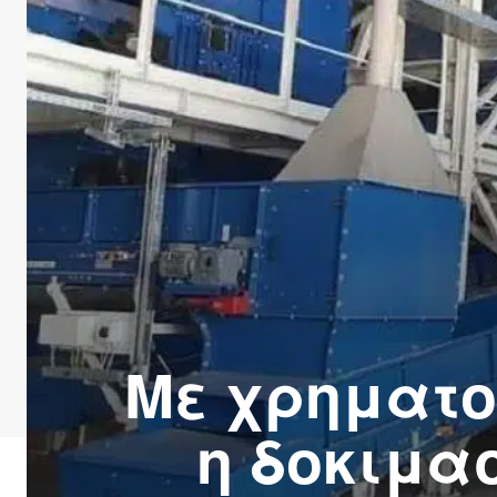
Με χρηματο
η δοκιμα