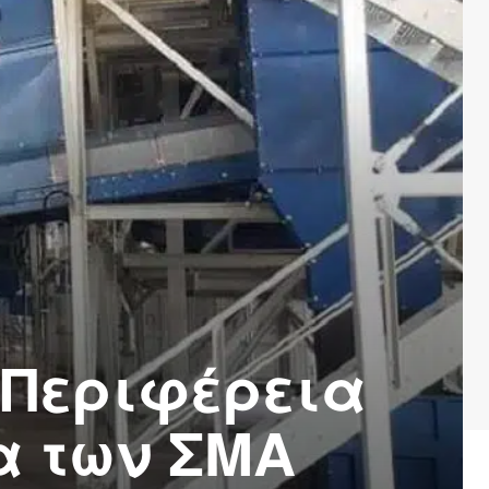
 Περιφέρεια
α των ΣΜΑ