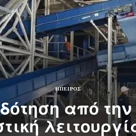
ΉΠΕΙΡΟΣ
δότηση από την
στική λειτουργί