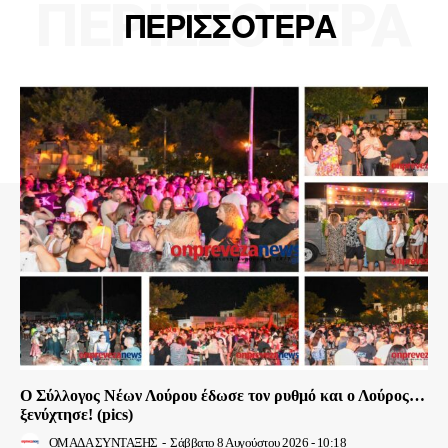
ΠΕΡΙΣΣΟΤΕΡΑ
ΠΕΡΙΣΣΟΤΕΡΑ
Ο Σύλλογος Νέων Λούρου έδωσε τον ρυθμό και ο Λούρος…
ξενύχτησε! (pics)
ΟΜΑΔΑ ΣΥΝΤΑΞΗΣ
-
Σάββατο 8 Αυγούστου 2026 - 10:18