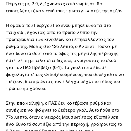
Πάργας με 2-0, δείχνοντας από νωρίς ότι θα
αποτελέσει έναν από τους πρωταγωνιστές της σεζόν.
Η ομάδα του Γιώργου Γιάννου μπήκε δυνατά στο
παιχνίδι, έχοντας από το πρώτο λεπτό την
πρωτοβουλία των κινήσεων και επιβάλλοντας τον
ρυθμό της. Μόλις στο 12ο λεπτό, ο Κλάιντι Τόσκα με
ένα δυνατό σουτ από το ύψος της μεγάλης περιοχής
έστειλε τη μπάλα στα δίχτυα, ανοίγοντας το σκορ
για τον ΠΑΣ Πρέβεζα (0-1). Το γκολ αυτό έδωσε
ψυχολογία στους φιλοξενούμενους, που συνέχισαν να
πιέζουν, διατηρώντας τον έλεγχο μέχρι το τέλος του
πρώτου ημιχρόνου.
Στην επανάληψη, ο ΠΑΣ δεν κατέβασε ρυθμό και
συνέχισε να ψάχνει το δεύτερο γκολ. Αυτό ήρθε στο
77ο λεπτό, όταν ο νεαρός Μουσιωτίτσας εξαπέλυσε
ένα δυνατό σουτ έξω από την περιοχή, γράφοντας το
0-2 και «σφραγίζοντας» τη νίκη για τους