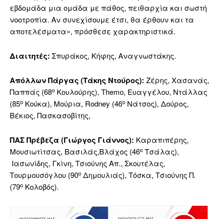
εβδομάδα μια ομάδα με πάθος, πειθαρχία και σωστή
νοοτροπία. Αν συνεχίσουμε έτσι, θα έρθουν και τα
αποτελέσματα», πρόσθεσε χαρακτηριστικά.
Διαιτητές:
Σπυράκος, Κήφης, Αναγνωστάκης.
Απόλλων Πάργας (Τάκης Ντούρος):
Ζέρης, Χασανάς,
ο
Παππάς (68
Κουλούρης),
Themo
, Ευαγγέλου, Ντάλλας
ο
ο
(85
Κούκα), Μούρια,
Rodney
(46
Νάτσος), Δούρος,
Βέκιος, Πασκασοβίτης,
ΠΑΣ Πρέβεζα (Γιώργος Γιάννος):
Καραπιπέρης,
ο
Μουσιωτίτσας, Βασιλάς,Βλάχος (46
Τσάλας),
Ιασωνίδης, Γκίνη, Τσιούνης Απ., Σκουτέλας,
ο
Τουρμουσόγλου (90
Δημουλιάς), Τόσκα, Τσιούνης Π.
ο
(79
Κολοβός).