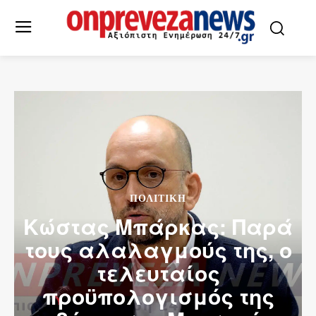
ΠΟΛΙΤΙΚΗ
Κώστας Μπάρκας: Παρά
τους αλαλαγμούς της, ο
τελευταίος
προϋπολογισμός της