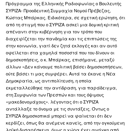
Πρόγραμμα της Ελληνικής Ραδιοφωνίας ο Βουλευτής
ΣΥΡΙΖΑ- Προοδευτική Συμμαχία Νομού Πρέβεζας,
Κώστας Μπάρκας. Ειδικότερα, σε σχετική ερώτηση, ότι
από τη στιγμή που ο ΣΥΡΙΖΑ ασκεί μια δομική κριτική
απέναντι στην κυβέρνηση για τον τρόπο που
διαχειρίζεται την πανδημία και τις επιπτώσεις της
στην κοινωνία, γιατί δεν ζητά εκλογές και αν αυτό
οφείλεται στα χαμηλά ποσοστά που του δίνουν οι
δημοσκοπήσεις, ο κ. Μπάρκας, επισήμανε, μεταξύ
άλλων «Δεν κάνουμε πολιτική βάσει δημοσκοπήσεων,
ούτε βάσει τι μας συμφέρει. Αυτά τα έκανε η Νέα
Δημοκρατία, ως αντιπολίτευση, η οποία
εκμεταλλεύθηκε την αντίδραση, για παράδειγμα,
στη Συμφωνία των Πρεσπών και τους όψιμους
«μακεδονομάχους». λέγοντας ότι ο ΣΥΡΙΖΑ
αντάλλαξε το όνομα με τις συντάξεις. Όντως ο
ΣΥΡΙΖΑ δημοσκοπικά μπορεί να φαίνεται ότι δεν
κερδίζει, όπως θα ανέμενε κανείς, από την ογκούμενη
λαϊκή δυσαρέσκεια, όμως η χώρα έχει ανάγκη από