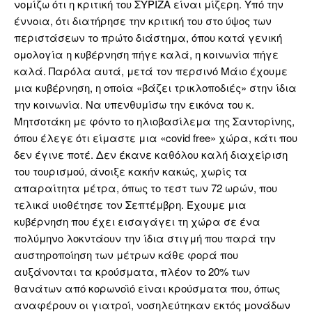
νομίζω ότι η κριτική του ΣΥΡΙΖΑ είναι μίζερη. Υπό την
έννοια, ότι διατήρησε την κριτική του στο ύψος των
περιστάσεων το πρώτο διάστημα, όπου κατά γενική
ομολογία η κυβέρνηση πήγε καλά, η κοινωνία πήγε
καλά. Παρόλα αυτά, μετά τον περσινό Μάιο έχουμε
μια κυβέρνηση, η οποία «βάζει τρικλοποδιές» στην ίδια
την κοινωνία. Να υπενθυμίσω την εικόνα του κ.
Μητσοτάκη με φόντο το ηλιοβασίλεμα της Σαντορίνης,
όπου έλεγε ότι είμαστε μια «covid free» χώρα, κάτι που
δεν έγινε ποτέ. Δεν έκανε καθόλου καλή διαχείριση
του τουρισμού, άνοιξε κακήν κακώς, χωρίς τα
απαραίτητα μέτρα, όπως το τεστ των 72 ωρών, που
τελικά υιοθέτησε τον Σεπτέμβρη. Έχουμε μια
κυβέρνηση που έχει εισαγάγει τη χώρα σε ένα
πολύμηνο λοκντάουν την ίδια στιγμή που παρά την
αυστηροποίηση των μέτρων κάθε φορά που
αυξάνονται τα κρούσματα, πλέον το 20% των
θανάτων από κορωνοϊό είναι κρούσματα που, όπως
αναφέρουν οι γιατροί, νοσηλεύτηκαν εκτός μονάδων