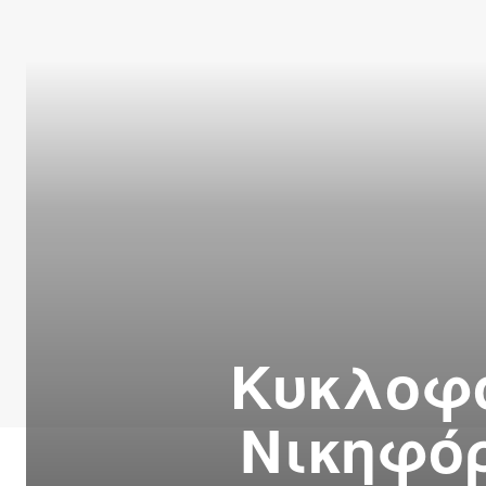
Κυκλοφό
Νικηφόρ