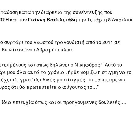
τάδοση κατά την διάρκεια της συνέντευξης που
ΩΣΗ
και τον
Γιάννη Βασιλειάδη
την Τετάρτη 8 Απριλίο
ο συρτάρι του γνωστού τραγουδιστή από το 2011 σε
ου Κωνσταντίνου Αβραμόπουλου.
τευμένους και όπως δηλώνει ο Νικηφόρος ‘’ Αυτό το
ρι μου όλα αυτά τα χρόνια.. ήρθε νομίζω η στιγμή να το
έχει στιγματίσει δικές μου στιγμές.. οι ερωτευμένοι
ουρος ότι θα ερωτευτείτε ακούγοντας το…’’
 ίδια επιτυχία όπως και οι προηγούμενες δουλειές….