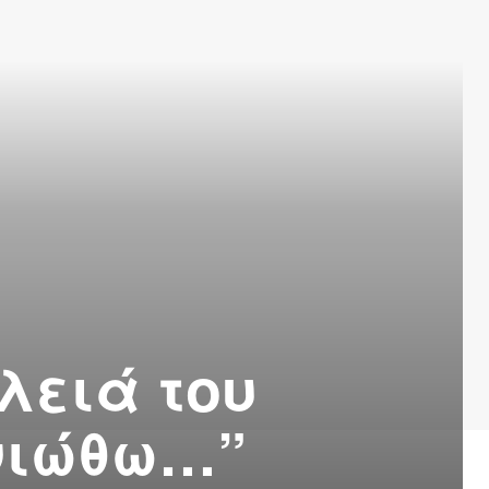
λειά του
 νιώθω…”