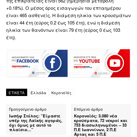
της επικράτειας είναι 562 (ημερήσια μεταβολή
+0.18%). Ο μέσος όρος εισαγωγών του επταημέρου
είναι 465 ασθενείς. Η διάμεση ηλικία των κρουσμάτων
είναι 44 έτη (εύρος 0.2 έως 105 έτη), ενώ η διάμεση
ηλικία των θανόντων είναι 79 έτη (εύρος 0 έως 103
έτη).
ΕΤΙΚΕΤΑ
Ελλάδα
Κορονοϊός
Προηγούμενο άρθρο
Επόμενο άρθρο
Ιωσήφ Στύλος: ”Είμαστε
Κορονοϊός: 3.080 νέα
υπέρ της Λαϊκής αγοράς,
κρούσματα, 72 νεκροί και
όχι όμως με αυτό το
753 διασωληνωμένοι – 33
πλαίσιο…”
Π.Ε Ιωαννίνων, 2 Π.Ε
Άρτας και 5 Π.Ε