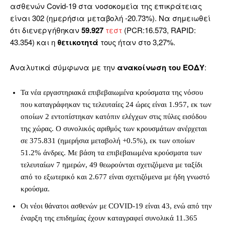
ασθενών Covid-19 στα νοσοκομεία της επικράτειας
είναι 302 (ημερήσια μεταβολή -20.73%). Να σημειωθεί
ότι διενεργήθηκαν
59.927
τεστ
(PCR:16.573, RAPID:
43.354) και η
θετικοτητά
τους ήταν στο 3,27%.
Αναλυτικά σύμφωνα με την
ανακοίνωση του ΕΟΔΥ
:
Τα νέα εργαστηριακά επιβεβαιωμένα κρούσματα της νόσου
που καταγράφηκαν τις τελευταίες 24 ώρες είναι 1.957, εκ των
οποίων 2 εντοπίστηκαν κατόπιν ελέγχων στις πύλες εισόδου
της χώρας. Ο συνολικός αριθμός των κρουσμάτων ανέρχεται
σε 375.831 (ημερήσια μεταβολή +0.5%), εκ των οποίων
51.2% άνδρες. Με βάση τα επιβεβαιωμένα κρούσματα των
τελευταίων 7 ημερών, 49 θεωρούνται σχετιζόμενα με ταξίδι
από το εξωτερικό και 2.677 είναι σχετιζόμενα με ήδη γνωστό
κρούσμα.
Οι νέοι θάνατοι ασθενών με COVID-19 είναι 43, ενώ από την
έναρξη της επιδημίας έχουν καταγραφεί συνολικά 11.365