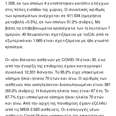
1.339, εκ των οποίων 4 εντοπίστηκαν κατόπιν ελέγχων
στις πύλες εισόδου της χώρας. Ο συνολικός αριθμός
των κρουσμάτων ανέρχεται σε 411.534 (ημερήσια
μεταβολή +0.3%), εκ των οποίων 51.2% άνδρες. Με
βάση τα επιβεβαιωμένα κρούσματα των τελευταίων 7
ημερών, 40 θεωρούνται σχετιζόμενα με ταξίδι από το
εξωτερικό και 1.665 είναι σχετιζόμενα με ήδη γνωστό
κρούσμα.
Οι νέοι θάνατοι ασθενών με COVID-19 είναι 30, ενώ
από την έναρξη της επιδημίας έχουν καταγραφεί
συνολικά 12.331 θάνατοι. Το 95.2% είχε υποκείμενο
νόσημα ή/και ηλικία 70 ετών και άνω. Ο αριθμός των
ασθενών που νοσηλεύονται διασωληνωμένοι είναι 381
(63.2% άνδρες). Η διάμεση ηλικία τους είναι 67 έτη. To
87.7% έχει υποκείμενο νόσημα ή/και ηλικία 70 ετών
και άνω. Από την αρχή της πανδημίας έχουν εξέλθει
από τις ΜΕΘ 2.520 ασθενείς. Οι εισαγωγές νέων
ασθενών Covid-19 στα νοσοκομεία της επικράτειας