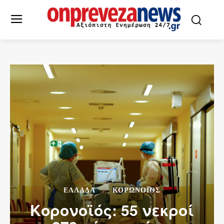
ΕΛΛΆΔΑ
ΚΟΡΩΝΟΪΌΣ
Κορονοϊός: 55 νεκροί