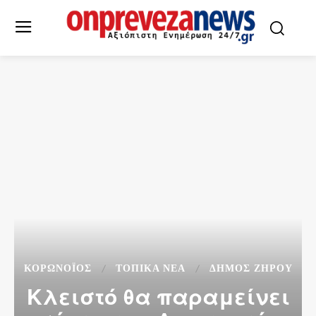
ΚΟΡΩΝΟΪΌΣ
ΤΟΠΙΚΆ ΝΈΑ
ΔΉΜΟΣ ΖΗΡΟΎ
Κλειστό θα παραμείνει