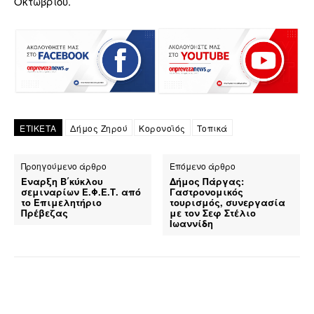
Οκτωβρίου.
ΕΤΙΚΕΤΑ
Δήμος Ζηρού
Κορονοϊός
Τοπικά
Προηγούμενο άρθρο
Επόμενο άρθρο
Έναρξη Β΄κύκλου
Δήμος Πάργας:
σεμιναρίων Ε.Φ.Ε.Τ. από
Γαστρονομικός
το Επιμελητήριο
τουρισμός, συνεργασία
Πρέβεζας
με τον Σεφ Στέλιο
Ιωαννίδη