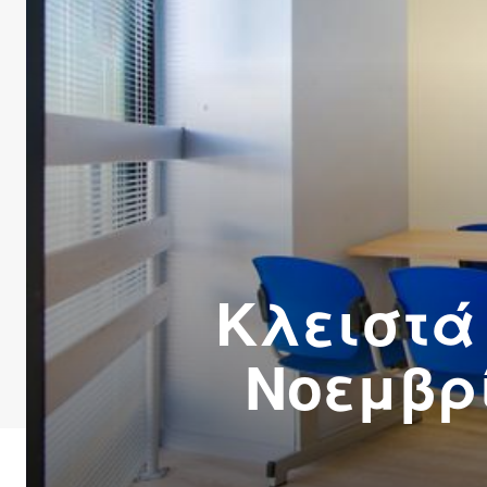
Κλειστά 
Νοεμβρί