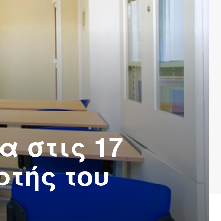
α στις 17
ρτής του