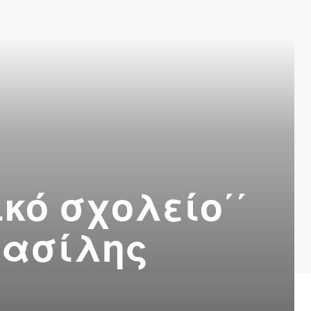
κό σχολείο΄΄
Βασίλης