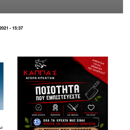
21 - 15:37
γω