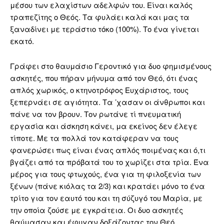
μέσου των ελαχίστων αδελφών του. Είναι καλός
τραπεζίτης ο Θεός. Τα φυλάει καλά και μας τα
ξαναδίνει με τεράστιο τόκο (100%). Το ένα γίνεται
εκατό.
Γράφει στο θαυμάσιο Γεροντικό για δυο φημισμένους
ασκητές, που πήραν μήνυμα από τον Θεό, ότι ένας
απλός χωρικός, ο κτηνοτρόφος Ευχάριστος, τους
ξεπερνάει σε αγιότητα. Τα ’χασαν οι άνθρωποι και
πάνε να τον βρουν. Τον ρωτάνε τί πνευματική
εργασία και άσκηση κάνει, μα εκείνος δεν έλεγε
τίποτε. Με τα πολλά τον κατάφεραν να τους
φανερώσει πως είναι ένας απλός ποιμένας και ό,τι
βγάζει από τα πρόβατά του το χωρίζει στα τρία. Ένα
μέρος για τους φτωχούς, ένα για τη φιλοξενία των
ξένων (πάνε κιόλας τα 2/3) και κρατάει μόνο το ένα
τρίτο για τον εαυτό του και τη σύζυγό του Μαρία, με
την οποία ζούσε με εγκράτεια. Οι δυο ασκητές
θαύμασαν και έφυγαν δοξάζοντας τον Θεό.