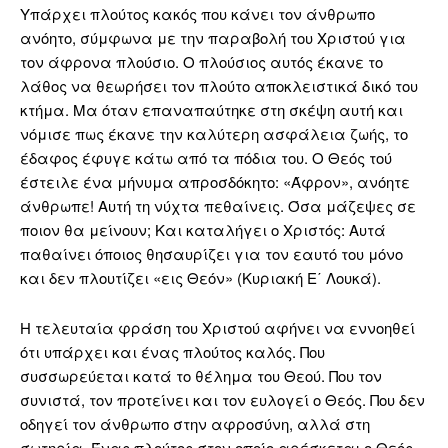
Υπάρχει πλούτος κακός που κάνει τον άνθρωπο
ανόητο, σύμφωνα με την παραβολή του Χριστού για
τον άφρονα πλούσιο. Ο πλούσιος αυτός έκανε το
λάθος να θεωρήσει τον πλούτο αποκλειστικά δικό του
κτήμα. Μα όταν επαναπαύτηκε στη σκέψη αυτή και
νόμισε πως έκανε την καλύτερη ασφάλεια ζωής, το
έδαφος έφυγε κάτω από τα πόδια του. Ο Θεός τού
έστειλε ένα μήνυμα απροσδόκητο: «Άφρον», ανόητε
άνθρωπε! Αυτή τη νύχτα πεθαίνεις. Όσα μάζεψες σε
ποιον θα μείνουν; Και καταλήγει ο Χριστός: Αυτά
παθαίνει όποιος θησαυρίζει για τον εαυτό του μόνο
και δεν πλουτίζει «εις Θεόν» (Κυριακή Ε΄ Λουκά).
Η τελευταία φράση του Χριστού αφήνει να εννοηθεί
ότι υπάρχει και ένας πλούτος καλός. Που
συσσωρεύεται κατά το θέλημα του Θεού. Που τον
συνιστά, τον προτείνει και τον ευλογεί ο Θεός. Που δεν
οδηγεί τον άνθρωπο στην αφροσύνη, αλλά στη
σωτηρία. Ένας πλούτος στον οποίο αρέσκεται ο Θεός