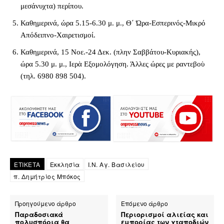
μεσάνυχτα) περίπου.
Καθημερινά, ώρα 5.15-6.30 μ. μ., Θ΄ Ώρα-Εσπερινός-Μικρό
Απόδειπνο-Χαιρετισμοί.
Καθημερινά, 15 Νοε.-24 Δεκ. (πλην Σαββάτου-Κυριακής),
ώρα 5.30 μ. μ., Ιερὰ Εξομολόγηση. Άλλες ώρες με ραντεβοὺ
(τηλ. 6980 898 504).
ΕΤΙΚΕΤΑ
Εκκλησία
Ι.Ν. Αγ. Βασιλείου
π. Δημήτρίος Μπόκος
Προηγούμενο άρθρο
Επόμενο άρθρο
Παραδοσιακά
Περιορισμοί αλιείας και
πολυσπόρια θα
εμπορίας των χταποδιών