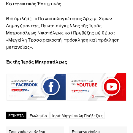
Κατανυκτικός Ἑσπερινός.
Θά
ὁμιλήσει ὁ Πανοσιολογιώτατος Ἀρχιμ. Σίμων
Δημογέροντας, Πρωτο-σύγκελλος τῆς Ἱερᾶς
Μητροπόλεως Νικοπόλεως καί Πρεβέζης μέ θέμα:
«Μεγάλη Τεσσαρακοστή, πρόσκληση καί πρόκληση
μετανοίας».
Ἐκ τῆς Ἱερᾶς Μητροπόλεως
ΕΤΙΚΕΤΑ
Εκκλησία
Ιερά Μητρόπολη Πρέβεζας
Προηγούμενο άρθρο
Επόμενο άρθρο