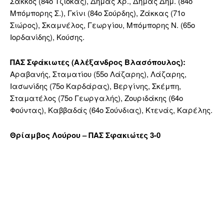
Σάκκος (84ο Τζιόκας), Δήμας Χρ., Δήμας Δημ. (84ο
Μπόμπορης Σ.), Γκίνι (84ο Σούρδης), Ζάκκας (71ο
Σιώρος), Σκαμνέλος, Γεωργίου, Μπόμπορης Ν. (65ο
Ιορδανίδης), Κούσης.
ΠΑΣ Σφάκιωτες (Αλέξανδρος Βλασόπουλος):
Αραβανής, Σταματίου (55ο Λάζαρης), Λάζαρης,
Ιασωνίδης (75ο Καρδάρας), Βεργίνης, Σκέμπη,
Σταματέλος (75ο Γεωργαλής), Ζουριδάκης (64ο
Φούντας), Καββαδάς (64ο Σούνδιας), Κτενάς, Καρέλης.
Θρίαμβος Λούρου – ΠΑΣ Σφακιώτες 3-0