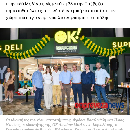
στην οδό Μελίνας Μερκούρη 38 στην Πρέβεζα,
σηματοδοτώντας μια νέα δυναμική παρουσία στον
χώρο του οργανωμένου λιανεμπορίου της πόλης.
Οι ιδιοκτήτες του νέου καταστήματος, Φρόσω Βασιλειάδη και Ηλίας
Ντούκος, ο ιδιοκτήτης της OK Anytime Markets κ. Κορκιδάκης, ο
Γενικός Διευθυντής Βορείου Ελλάδος κ. Σαρηγιαννίδης, ο Διευθυντής