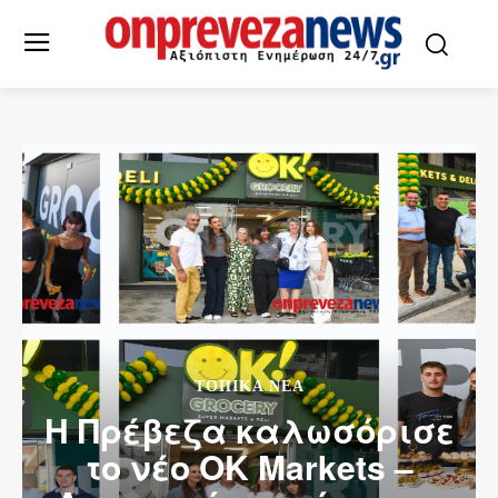
ΤΟΠΙΚΆ ΝΈΑ
Η Πρέβεζα καλωσόρισε
το νέο OK Markets –