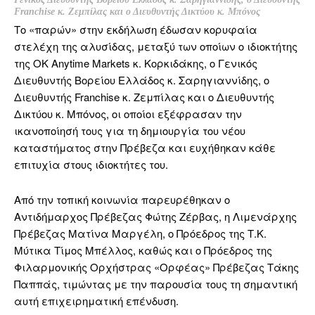
Franchise κ. Ζεμπίλας και ο Διευθυντής Δικτύου κ. Μπόνος
Το «παρών» στην εκδήλωση έδωσαν κορυφαία
στελέχη της αλυσίδας, μεταξύ των οποίων ο ιδιοκτήτης
της OK Anytime Markets κ. Κορκιδάκης, ο Γενικός
Διευθυντής Βορείου Ελλάδος κ. Σαρηγιαννίδης, ο
Διευθυντής Franchise κ. Ζεμπίλας και ο Διευθυντής
Δικτύου κ. Μπόνος, οι οποίοι εξέφρασαν την
ικανοποίησή τους για τη δημιουργία του νέου
καταστήματος στην Πρέβεζα και ευχήθηκαν κάθε
επιτυχία στους ιδιοκτήτες του.
Από την τοπική κοινωνία παρευρέθηκαν ο
Αντιδήμαρχος Πρέβεζας Φώτης Ζέρβας, η Λιμενάρχης
Πρέβεζας Ματίνα Μαργέλη, ο Πρόεδρος της Τ.Κ.
Μύτικα Τίμος Μπέλλος, καθώς και ο Πρόεδρος της
Φιλαρμονικής Ορχήστρας «Ορφέας» Πρέβεζας Τάκης
Παππάς, τιμώντας με την παρουσία τους τη σημαντική
αυτή επιχειρηματική επένδυση.