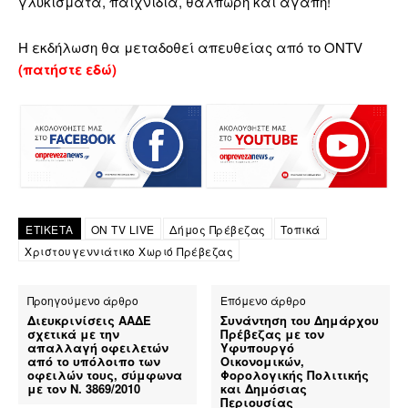
γλυκίσματα, παιχνίδια, θαλπωρή και αγάπη!
Η εκδήλωση θα μεταδοθεί απευθείας από το ONTV
(πατήστε εδώ)
ΕΤΙΚΕΤΑ
ON TV LIVE
Δήμος Πρέβεζας
Τοπικά
Χριστουγεννιάτικο Χωριό Πρέβεζας
Προηγούμενο άρθρο
Επόμενο άρθρο
Διευκρινίσεις ΑΑΔΕ
Συνάντηση του Δημάρχου
σχετικά με την
Πρέβεζας με τον
απαλλαγή οφειλετών
Υφυπουργό
από το υπόλοιπο των
Οικονομικών,
οφειλών τους, σύμφωνα
Φορολογικής Πολιτικής
με τον Ν. 3869/2010
και Δημόσιας
Περιουσίας