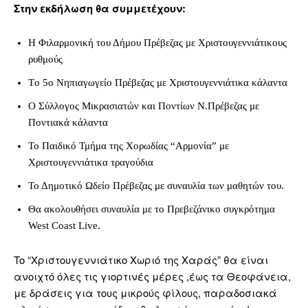
Στην εκδήλωση θα συμμετέχουν:
Η Φιλαρμονική του Δήμου Πρέβεζας με Χριστουγεννιάτικους
ρυθμούς
T
ο 5ο Νηπιαγωγείο Πρέβεζας με Χριστουγεννιάτικα κάλαντα
Ο Σύλλογος Μικρασιατών και Ποντίων Ν.Πρέβεζας με
Ποντιακά κάλαντα
Το Παιδικό Τμήμα της Χορωδίας “Αρμονία” με
Χριστουγεννιάτικα τραγούδια
Το Δημοτικό Ωδείο Πρέβεζας με συναυλία των μαθητών του.
Θα ακολουθήσει συναυλία με το Πρεβεζάνικο συγκρότημα
West
Coast
Live
.
To
“
X
ριστουγεννιάτικο Χωριό της Χαράς” θα είναι
ανοιχτό όλες τις γιορτινές μέρες ,έως τα Θεοφάνεια,
με δράσεις για τους μικρούς φίλους, παραδοσιακά