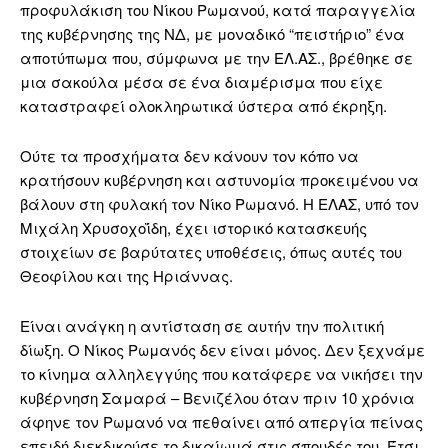
προφυλάκιση του Νίκου Ρωμανού, κατά παραγγελία
της κυβέρνησης της ΝΔ, με μοναδικό “πειστήριο” ένα
αποτύπωμα που, σύμφωνα με την ΕΛ.ΑΣ., βρέθηκε σε
μια σακούλα μέσα σε ένα διαμέρισμα που είχε
καταστραφεί ολοκληρωτικά ύστερα από έκρηξη.
Ούτε τα προσχήματα δεν κάνουν τον κόπο να
κρατήσουν κυβέρνηση και αστυνομία προκειμένου να
βάλουν στη φυλακή τον Νίκο Ρωμανό. Η ΕΛΑΣ, υπό τον
Μιχάλη Χρυσοχοΐδη, έχει ιστορικό κατασκευής
στοιχείων σε βαρύτατες υποθέσεις, όπως αυτές του
Θεοφίλου και της Ηριάννας.
Είναι ανάγκη η αντίσταση σε αυτήν την πολιτική
δίωξη. Ο Νίκος Ρωμανός δεν είναι μόνος. Δεν ξεχνάμε
το κίνημα αλληλεγγύης που κατάφερε να νικήσει την
κυβέρνηση Σαμαρά – Βενιζέλου όταν πριν 10 χρόνια
άφηνε τον Ρωμανό να πεθαίνει από απεργία πείνας
επειδή διεκδικούσε το δικαίωμά στις σπουδές του. Έτσι