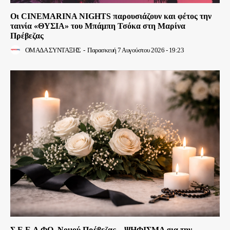
Οι CINEMARINA NIGHTS παρουσιάζουν και φέτος την
ταινία «ΘΥΣΙΑ» του Μπάμπη Τσόκα στη Μαρίνα
Πρέβεζας
ΟΜΑΔΑ ΣΥΝΤΑΞΗΣ
-
Παρασκευή 7 Αυγούστου 2026 - 19:23
Σ.Ε.Ε.Λ.ΦΟ. Νομού Πρέβεζας – ΨΗΦΙΣΜΑ gια την