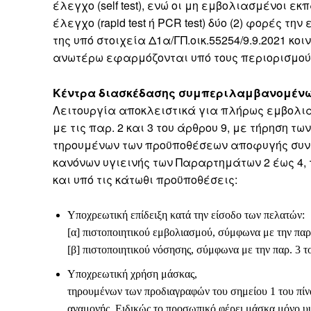
έλεγχο (self test), ενώ οι μη εμβολιασμένοι 
έλεγχο (rapid test ή PCR test) δύο (2) φορές 
της υπό στοιχεία Δ1α/ΓΠ.οικ.55254/9.9.2021 κ
ανωτέρω εφαρμόζονται υπό τους περιορισμού
Κέντρα διασκέδασης συμπεριλαμβανομένω
Λειτουργία αποκλειστικά για πλήρως εμβολι
με τις παρ. 2 και 3 του άρθρου 9, με τήρηση των
τηρουμένων των προϋποθέσεων αποφυγής συν
κανόνων υγιεινής των Παραρτημάτων 2 έως 4
και υπό τις κάτωθι προϋποθέσεις:
Υποχρεωτική επίδειξη κατά την είσοδο των πελατών:
[α] πιστοποιητικού εμβολιασμού, σύμφωνα με την παρ
[β] πιστοποιητικού νόσησης, σύμφωνα με την παρ. 3 τ
Υποχρεωτική χρήση μάσκας,
τηρουμένων των προδιαγραφών του σημείου 1 του πίνα
αναμονής. Ειδικώς το προσωπικό φέρει μάσκα μόνο υ