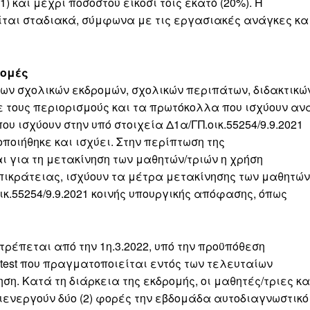
1) και μέχρι ποσοστού είκοσι τοις εκατό (20%). Η
αι σταδιακά, σύμφωνα με τις εργασιακές ανάγκες κα
δομές
ων σχολικών εκδρομών, σχολικών περιπάτων, διδακτικώ
 τους περιορισμούς και τα πρωτόκολλα που ισχύουν αν
ου ισχύουν στην υπό στοιχεία Δ1α/ΓΠ.οικ.55254/9.9.2021
οποιήθηκε και ισχύει. Στην περίπτωση της
 για τη μετακίνηση των μαθητών/τριών η χρήση
πικράτειας, ισχύουν τα μέτρα μετακίνησης των μαθητών
οικ.55254/9.9.2021 κοινής υπουργικής απόφασης, όπως
έπεται από την 1η.3.2022, υπό την προϋπόθεση
R test που πραγματοποιείται εντός των τελευταίων
η. Κατά τη διάρκεια της εκδρομής, οι μαθητές/τριες κα
ιενεργούν δύο (2) φορές την εβδομάδα αυτοδιαγνωστικό