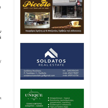
ι
ν
ά
/
ι