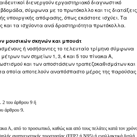
εκπαιδευτικοί διενεργούν εργαστηριακό διαγνωστικό
την εβδομάδα, σύμφωνα με το πρωτόκολλο και τις διατάξεις
οινής υπουργικής απόφασης, όπως εκάστοτε ισχύει. Τα
ς και τα ισχύοντα ανά δραστηριότητα πρωτόκολλα.
ν μουσικών σκηνών και μπουάτ
ασμένους ή νοσήσαντες το τελευταίο τρίμηνο σύμφωνα
 μέτρων των σημείων 1, 3, 4 και 5 του πίνακα Α,
ωστισμού και των αποστάσεων τραπεζοκαθισμάτων και
, τα οποία αποτελούν αναπόσπαστο μέρος της παρούσας
. 2 του άρθρου 9 ή
ου άρθρου 9.
κα Α, από το προσωπικό, καθώς και από τους πελάτες κατά τον χρόν
ψηλής αναπνευστικής προστασίας (FFP2 ή N95) ή εναλλακτικά διπλή