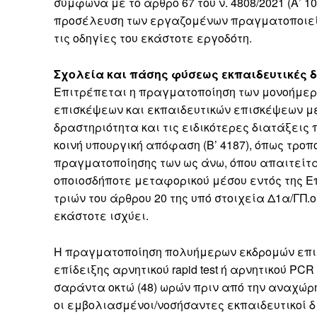
σύμφωνα με το άρθρο 67 του ν. 4808/2021 (Α’ 10
προσέλευση των εργαζομένων πραγματοποιείτ
τις οδηγίες του εκάστοτε εργοδότη.
Σχολεία και πάσης φύσεως εκπαιδευτικές 
Επιτρέπεται η πραγματοποίηση των μονοήμερ
επισκέψεων και εκπαιδευτικών επισκέψεων με
δραστηριότητα και τις ειδικότερες διατάξεις π
κοινή υπουργική απόφαση (Β’ 4187), όπως τροπ
πραγματοποίησης των ως άνω, όπου απαιτείται
οποιοσδήποτε μεταφορικού μέσου εντός της Ε
τριών του άρθρου 20 της υπό στοιχεία Δ1α/ΓΠ.
εκάστοτε ισχύει.
Η πραγματοποίηση πολυήμερων εκδρομών επιτρ
επίδειξης αρνητικού rapid test ή αρνητικού PC
σαράντα οκτώ (48) ωρών πριν από την αναχώρησ
οι εμβολιασμένοι/νοσήσαντες εκπαιδευτικοί δ