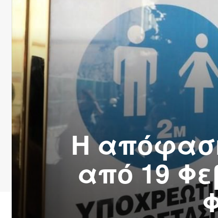
Η απόφαση
από 19 Φε
Φ